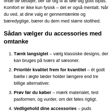
finde de detaljer, der får dig til at føle dig godt tilpas.
Komfort er ikke kun fysisk – det er også mentalt. Når
du ved, at dine valg er gennemtænkte og
bæredygtige, bærer du dem med større stolthed.
Sådan vælger du accessories med
omtanke
Tænk langsigtet
– vælg klassiske designs, der
kan bruges på tværs af sæsoner.
Prioritér kvalitet frem for kvantitet
– ét godt
bælte i ægte læder holder længere end tre
billige alternativer.
Prøv før du køber
– mærk materialet, test
pasformen, og vurder, om det føles rigtigt.
Vedligehold dine accessories
– puds