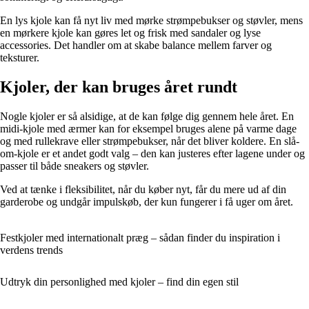
En lys kjole kan få nyt liv med mørke strømpebukser og støvler, mens
en mørkere kjole kan gøres let og frisk med sandaler og lyse
accessories. Det handler om at skabe balance mellem farver og
teksturer.
Kjoler, der kan bruges året rundt
Nogle kjoler er så alsidige, at de kan følge dig gennem hele året. En
midi-kjole med ærmer kan for eksempel bruges alene på varme dage
og med rullekrave eller strømpebukser, når det bliver koldere. En slå-
om-kjole er et andet godt valg – den kan justeres efter lagene under og
passer til både sneakers og støvler.
Ved at tænke i fleksibilitet, når du køber nyt, får du mere ud af din
garderobe og undgår impulskøb, der kun fungerer i få uger om året.
Festkjoler med internationalt præg – sådan finder du inspiration i
verdens trends
Udtryk din personlighed med kjoler – find din egen stil