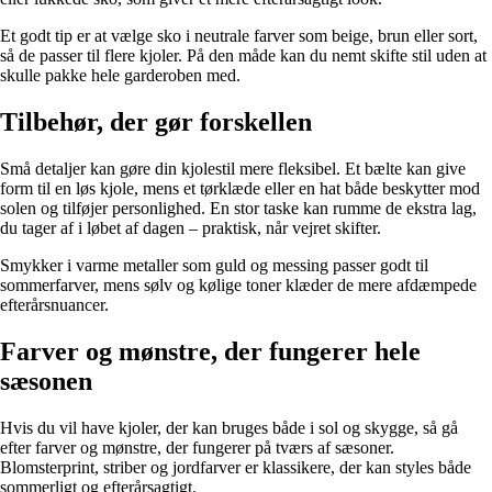
Et godt tip er at vælge sko i neutrale farver som beige, brun eller sort,
så de passer til flere kjoler. På den måde kan du nemt skifte stil uden at
skulle pakke hele garderoben med.
Tilbehør, der gør forskellen
Små detaljer kan gøre din kjolestil mere fleksibel. Et bælte kan give
form til en løs kjole, mens et tørklæde eller en hat både beskytter mod
solen og tilføjer personlighed. En stor taske kan rumme de ekstra lag,
du tager af i løbet af dagen – praktisk, når vejret skifter.
Smykker i varme metaller som guld og messing passer godt til
sommerfarver, mens sølv og kølige toner klæder de mere afdæmpede
efterårsnuancer.
Farver og mønstre, der fungerer hele
sæsonen
Hvis du vil have kjoler, der kan bruges både i sol og skygge, så gå
efter farver og mønstre, der fungerer på tværs af sæsoner.
Blomsterprint, striber og jordfarver er klassikere, der kan styles både
sommerligt og efterårsagtigt.