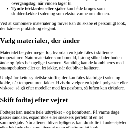
overgangslag, når vinden tager til.
Tynde tørklæder eller sjaler
kan både bruges som
skulderdække i solen og som ekstra varme om aftenen.
Ved at kombinere materialer og farver kan du skabe et personligt look,
der både er praktisk og elegant.
Vælg materialer, der ånder
Materialet betyder meget for, hvordan en kjole føles i skiftende
temperaturer. Naturmaterialer som bomuld, hør og silke lader huden
ånde og føles behagelige i varmen. Samtidig kan de kombineres med
strømpebukser eller en let jakke, når det bliver køligere.
Undgå for tætte syntetiske stoffer, der kan føles klæbrige i solen og
kolde, når temperaturen falder. Hvis du vælger en kjole i polyester eller
viskose, så gå efter modeller med løs pasform, så luften kan cirkulere.
Skift fodtøj efter vejret
Fodtøjet kan ændre hele udtrykket – og komforten. På varme dage
passer sandaler, espadrillos eller sneakers perfekt til en let
sommerkjole. Når aftenen bliver køligere, kan du skifte til ankelstøvler
eller lukkede sko, som giver et mere efterårsagtigt look.