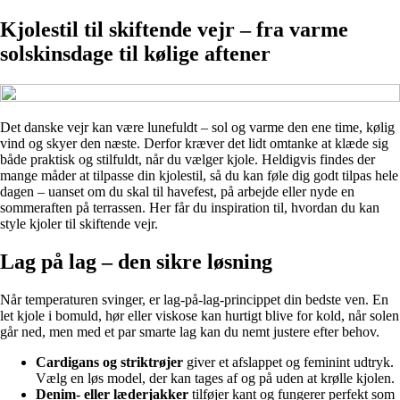
Kjolestil til skiftende vejr – fra varme
solskinsdage til kølige aftener
Det danske vejr kan være lunefuldt – sol og varme den ene time, kølig
vind og skyer den næste. Derfor kræver det lidt omtanke at klæde sig
både praktisk og stilfuldt, når du vælger kjole. Heldigvis findes der
mange måder at tilpasse din kjolestil, så du kan føle dig godt tilpas hele
dagen – uanset om du skal til havefest, på arbejde eller nyde en
sommeraften på terrassen. Her får du inspiration til, hvordan du kan
style kjoler til skiftende vejr.
Lag på lag – den sikre løsning
Når temperaturen svinger, er lag-på-lag-princippet din bedste ven. En
let kjole i bomuld, hør eller viskose kan hurtigt blive for kold, når solen
går ned, men med et par smarte lag kan du nemt justere efter behov.
Cardigans og striktrøjer
giver et afslappet og feminint udtryk.
Vælg en løs model, der kan tages af og på uden at krølle kjolen.
Denim- eller læderjakker
tilføjer kant og fungerer perfekt som