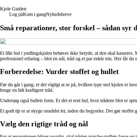
K
jole
G
uiden
Log på
Kom i gang
Nyhedsbreve
Små reparationer, stor forskel – sådan syr d
Et lille hul i yndlingskjolen behøver ikke betyde, at den skal kasseres.
professionel erfaring – blot en nål, tråd og et par enkle trin. Her får du 
Forberedelse: Vurder stoffet og hullet
Før du går i gang, er det vigtigt at se på, hvilken type stof kjolen er la
bruge en lidt kraftigere tråd.
Undersøg også hullets form. Er det et rent hul, hvor trådene blot er spru
Et godt tip er at stryge området let, inden du begynder. Det gør stoffet g
Vælg den rigtige tråd og nål
For at reparationen bliver usynlig, skal tråden matche stoffets farve og