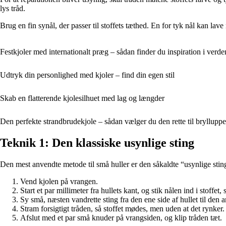
lys tråd.
Brug en fin synål, der passer til stoffets tæthed. En for tyk nål kan la
Festkjoler med internationalt præg – sådan finder du inspiration i verde
Udtryk din personlighed med kjoler – find din egen stil
Skab en flatterende kjolesilhuet med lag og længder
Den perfekte strandbrudekjole – sådan vælger du den rette til brylluppe
Teknik 1: Den klassiske usynlige sting
Den mest anvendte metode til små huller er den såkaldte “usynlige sti
Vend kjolen på vrangen.
Start et par millimeter fra hullets kant, og stik nålen ind i stoffet,
Sy små, næsten vandrette sting fra den ene side af hullet til den
Stram forsigtigt tråden, så stoffet mødes, men uden at det rynker.
Afslut med et par små knuder på vrangsiden, og klip tråden tæt.