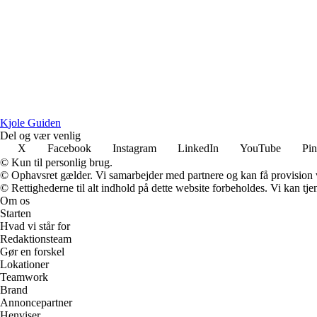
K
jole
G
uiden
Del og vær venlig
X
Facebook
Instagram
LinkedIn
YouTube
Pin
© Kun til personlig brug.
© Ophavsret gælder. Vi samarbejder med partnere og kan få provision
© Rettighederne til alt indhold på dette website forbeholdes. Vi kan t
Om os
Starten
Hvad vi står for
Redaktionsteam
Gør en forskel
Lokationer
Teamwork
Brand
Annoncepartner
Henviser