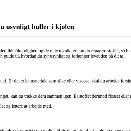
u usynligt huller i kjolen
 Med lidt tålmodighed og de rette teknikker kan du reparere stoffet, så h
en guide til, hvordan du syr usynligt og forlænger levetiden på dit tøj.
vet af. Er det et let materiale som silke eller viscose, skal du arbejde fo
nget, kan du trække dem sammen igen. Er stoffet derimod flosset eller rev
lat og lettere at arbejde med.
 tykkelse så præcist som muligt. Hvis du er i tvivl, så vælg en nuance en