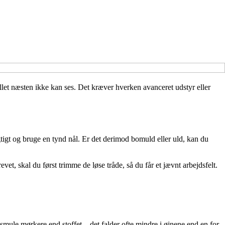
ullet næsten ikke kan ses. Det kræver hverken avanceret udstyr eller
rsigtigt og bruge en tynd nål. Er det derimod bomuld eller uld, kan du
et, skal du først trimme de løse tråde, så du får et jævnt arbejdsfelt.
 smule mørkere end stoffet – det falder ofte mindre i øjnene end en for