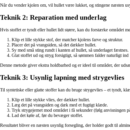
Når du vender kjolen om, vil hullet være lukket, og stingene næsten us
Teknik 2: Reparation med underlag
Hvis stoffet er tyndt eller hullet lidt større, kan du forstærke området me
Klip et lille stykke stof, der matcher kjolens farve og struktur.
Placer det på vrangsiden, så det dækker hullet.
Sy med små sting rundt i kanten af hullet, så underlaget fæstnes.
Glat stoffet ud og stryg forsigtigt, så sømmen falder naturligt ind 
Denne metode giver ekstra holdbarhed og er ideel til områder, der udsæ
Teknik 3: Usynlig lapning med strygevlies
Til syntetiske eller glatte stoffer kan du bruge strygevlies – et tyndt, k
Klip et lille stykke vlies, der dækker hullet.
Læg det på vrangsiden og dæk med et fugtigt klæde.
Tryk strygejernet mod området i få sekunder (følg anvisningen p
Lad det køle af, før du bevæger stoffet.
Resultatet bliver en næsten usynlig forsegling, der holder godt til almin