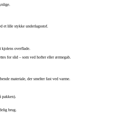
ynlige.
d et lille stykke underlagsstof.
i kjolens overflade.
ttes for slid – som ved hofter eller ærmegab.
læbende materiale, der smelter fast ved varme.
å pakken).
delig brug.